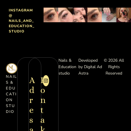
INSTAGRAM
@
NAILS_AND_
EDUCATION_
STUDIO
Nails &
Developed
© 2026 All
Education
by Digital Ad
Rights
studio
Astra
Reserved
NAIL
A
K
S &
d
o
EDU
CATI
r
n
ON
STU
e
t
DIO
s
a
a
k