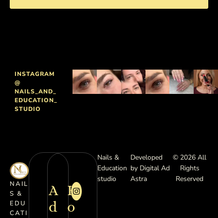
INSTAGRAM
@
NAILS_AND_
EDUCATION_
STUDIO
Nails &
Developed
© 2026 All
Education
by Digital Ad
Rights
studio
Astra
Reserved
NAIL
A
K
S &
d
o
EDU
CATI